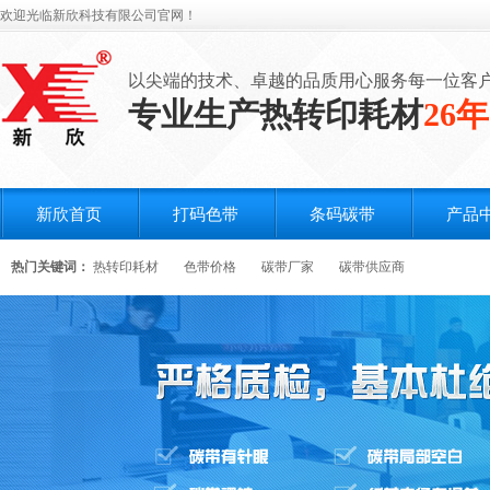
欢迎光临新欣科技有限公司官网！
以尖端的技术、卓越的品质用心服务每一位客
专业生产热转印耗材
26年
新欣首页
打码色带
条码碳带
产品
热门关键词：
热转印耗材
色带价格
碳带厂家
碳带供应商