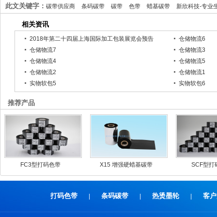
此文关键字：
碳带供应商
条码碳带
碳带
色带
蜡基碳带
新欣科技-专业
相关资讯
2018年第二十四届上海国际加工包装展览会预告
仓储物流6
仓储物流7
仓储物流3
仓储物流4
仓储物流5
仓储物流2
仓储物流1
实物软包5
实物软包6
推荐产品
FC3型打码色带
X15 增强硬蜡基碳带
SCF型打
打码色带
条码碳带
热烫墨轮
客户
|
|
|