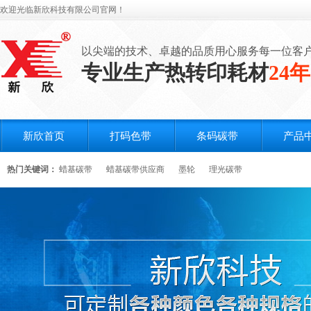
欢迎光临新欣科技有限公司官网！
以尖端的技术、卓越的品质用心服务每一位客
专业生产热转印耗材
24年
新欣首页
打码色带
条码碳带
产品
热门关键词：
蜡基碳带
蜡基碳带供应商
墨轮
理光碳带