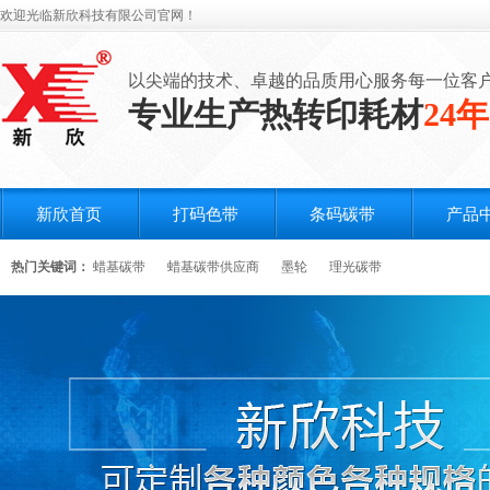
欢迎光临新欣科技有限公司官网！
以尖端的技术、卓越的品质用心服务每一位客
专业生产热转印耗材
24年
新欣首页
打码色带
条码碳带
产品
热门关键词：
蜡基碳带
蜡基碳带供应商
墨轮
理光碳带