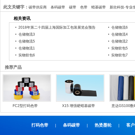
此文关键字：
碳带供应商
条码碳带
碳带
色带
蜡基碳带
新欣科技-专业
相关资讯
2018年第二十四届上海国际加工包装展览会预告
仓储物流6
仓储物流3
仓储物流4
仓储物流5
仓储物流2
仓储物流1
实物软包5
实物软包6
实物软包7
推荐产品
FC2型打码色带
X15 增强硬蜡基碳带
意达GS100
打码色带
条码碳带
热烫墨轮
客户
|
|
|