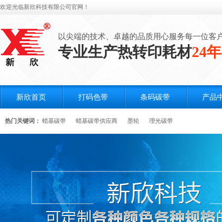
欢迎光临新欣科技有限公司官网！
以尖端的技术、卓越的品质用心服务每一位客
专业生产热转印耗材
24年
新欣首页
打码色带
条码碳带
产品
热门关键词：
蜡基碳带
蜡基碳带供应商
墨轮
理光碳带