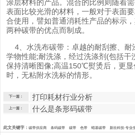
涂层材料的产品。混合的比例则随着需
表面比较光滑的材料，一般对于表面要
合使用，譬如普通消耗性产品的标示，
两种碳带的优点而制成。
4、水洗布碳带：卓越的耐刮擦、耐
学物性能;耐洗涤，经过洗涤剂(包括干
保持清晰图像;高温150℃熨烫后，更
时，无粘附水洗标的情形。
打印耗材行业分析
下一篇：
什么是条形码碳带
上一篇：
此文关键字：
碳带供应商
条码碳带
碳带
色带
蜡基碳带
新欣科技-专业