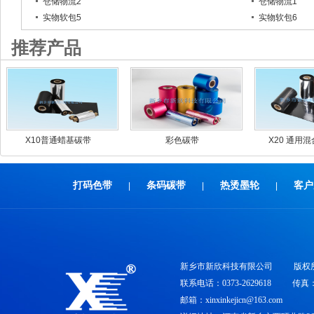
仓储物流2
仓储物流1
实物软包5
实物软包6
推荐产品
X10普通蜡基碳带
彩色碳带
X20 通用
打码色带
条码碳带
热烫墨轮
客户
|
|
|
新乡市新欣科技有限公司
版权
联系电话：0373-2629618
传真：0
邮箱：xinxinkejicn@163.com