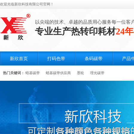
欢迎光临新欣科技有限公司官网！
以尖端的技术、卓越的品质用心服务每一位客
专业生产热转印耗材
24年
新欣首页
打码色带
条码碳带
产品
热门关键词：
蜡基碳带
蜡基碳带供应商
墨轮
理光碳带