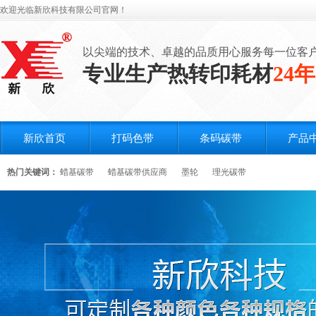
欢迎光临新欣科技有限公司官网！
以尖端的技术、卓越的品质用心服务每一位客
专业生产热转印耗材
24年
新欣首页
打码色带
条码碳带
产品
热门关键词：
蜡基碳带
蜡基碳带供应商
墨轮
理光碳带